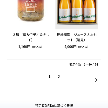
３層（苺＆伊予柑＆キウ
田縁農園 ジュース３本セ
イ）
ット（清見）
1,160円
4,000円
（税込み）
（税込み）
表示件数：1～30 / 54
1
2
特定商取引法に基づく表記